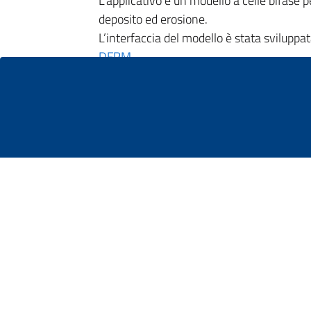
L’applicativo è un modello a celle bifase 
deposito ed erosione.
L’interfaccia del modello è stata sviluppa
DFRM
Manuale utente
Reference manual
Si precisa che il software funziona solo n
SCHEDA BACINO CONOIDE
Autorità di B