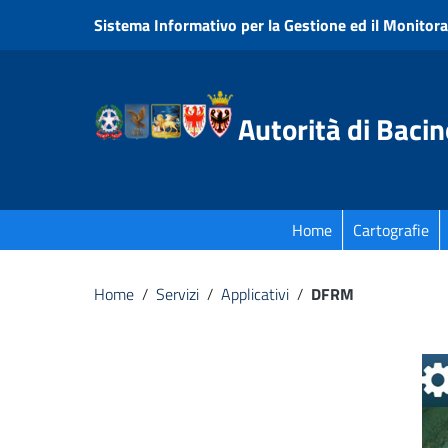
Vai ai contenuti
Sistema Informativo per la Gestione ed il Monitora
Vai al menu di navigazione
Vai al footer
Autorità di Bacin
Home
Cartografie
Home
/
Servizi
/
Applicativi
/
DFRM