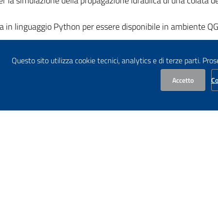
per la simulazione della propagazione idraulica di una colata d
ta in linguaggio Python per essere disponibile in ambiente QG
Questo sito utilizza cookie tecnici, analytics e di terze parti. Pro
el territorio di competenza dell’Autorità di bacino distrettu
Accetto
Co
acino Distrettuale delle Alpi Orien