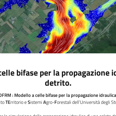
lle bifase per la propagazione id
detrito.
DFRM : Modello a celle bifase per la propagazione idraulica d
nto
TE
rritorio e
S
istemi
A
gro-
F
orestali dell’Università degli S