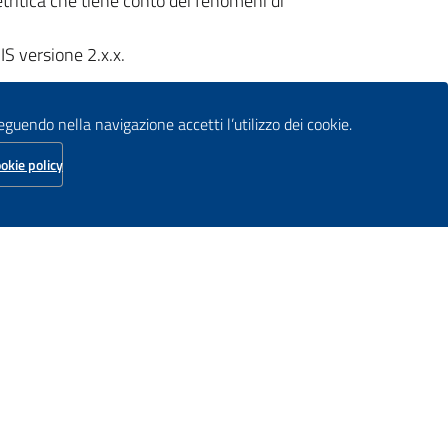
etritica che tiene conto dei fenomeni di
IS versione 2.x.x.
seguendo nella navigazione accetti l’utilizzo dei cookie.
ale delle Alpi Orientali.
okie policy
tali