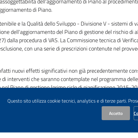
di assoggettabilità dell'aggiornamento di Piano al procedimen
aggiornamento di Piano.
enibile e la Qualità dello Sviluppo - Divisione V - sistemi di
one dell'aggiornamento del Piano di gestione del rischio di all
27) dalla procedura di VAS. La Commissione tecnica di Verifi
esclusione, con una serie di prescrizioni contenute nel provv
fatti nuovi effetti significativi non già precedentemente cons
e di interventi che saranno contemplate nel programma delle
nel Piano di gestione (primo ciclo di pianificazione 2015-20
onibile sul
Questo sito utilizza cookie tecnici, analytics e di terze parti. Pro
Portale delle Valutazioni e Autorizzazioni Ambienta
Accetto
Co
gettabilità a VAS prot. MATTM-145 del 14.05.2021