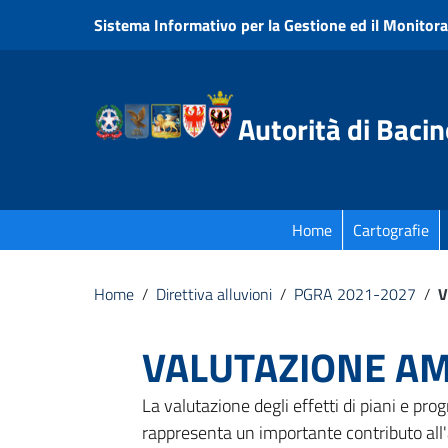
Vai ai contenuti
Sistema Informativo per la Gestione ed il Monitora
Vai al menu di navigazione
Vai al footer
Autorità di Bacin
Home
Cartografie
Home
/
Direttiva alluvioni
/
PGRA 2021-2027
/
V
VALUTAZIONE AM
La valutazione degli effetti di piani e pr
rappresenta un importante contributo all'