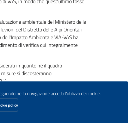
to di VAS, in modo che quest'ultimo fosse
 valutazione ambientale del Ministero della
uvioni del Distretto delle Alpi Orientali
ca dell'Impatto Ambientale VIA-VAS ha
edimento di verifica qui integralmente
iderati in quanto né il quadro
 misure si discosteranno
21).
seguendo nella navigazione accetti l’utilizzo dei cookie.
li: VAS - VIA - AIA VAS del Ministero
okie policy