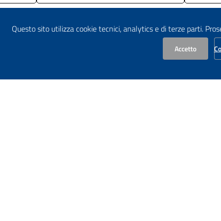
Questo sito utilizza cookie tecnici, analytics e di terze parti. Pro
Accetto
Co
Idrologia
acino Distrettuale delle Alpi Orien
PEC:
alpiorientali@legalmail.it