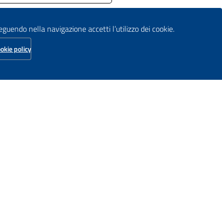
seguendo nella navigazione accetti l’utilizzo dei cookie.
okie policy
Idraulica
tali
C.F. / P.IVA:
94095640275