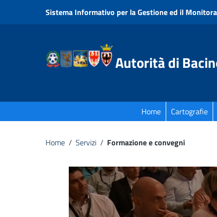
Vai ai contenuti
Sistema Informativo per la Gestione ed il Monitora
Vai al menu di navigazione
Vai al footer
Autorità di Bacin
Home
Cartografie
Home
/
Servizi
/
Formazione e convegni