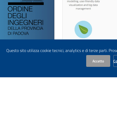
Questo sito utilizza cookie tecnici, analytics e di terze parti. Pro
Accetto
Co
C
ase PGRA