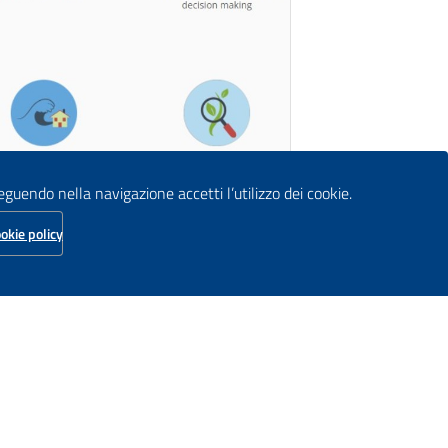
seguendo nella navigazione accetti l’utilizzo dei cookie.
okie policy
ONFERENZE