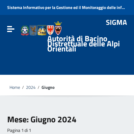
Vai ai contenuti
Sistema Informativo per la Gestione ed il Monitoraggio delle informazioni e dei procedimenti Ambientali della Direttiva Alluvioni
Vai al menu di navigazione
Vai al footer
SIGMA
Attiva / disattiva la navigazione
Autorità di Bacino
Distrettuale delle Alpi
Orientali
Home
/
2024
/
Giugno
Mese:
Giugno 2024
Pagina 1 di 1